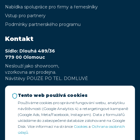
Nabídka spolupráce pro firmy a řemeslníky
Vstup pro partnery
Podmínky partnerského programu
Kontakt
Sídlo: Dlouhá 489/36
779 00 Olomouc
Neslouží jako showroom,
vzorkovna ani prodejna.
Návštěvy POUZE PO TEL. DOMLUVĚ
+420 777 323 359
Tento web používá cookies
+420 777 197 084
Používáme cookies pro správné fungování webu, analytiku
info@zadoma.cz
návštěvnosti (Google Analytics 4) a retargetingové kampaně
(Google Ads, Meta/Facebook, Instagram). Data z formulářů
IČ: 07287275
ukládáme do zabezpečené databáze zálohované na Google
DIČ: CZ07287275
Disk. Více informací na stránce
Cookies
a
Ochrana osobních
Bankovní spojení: 115-7668650267/0100
údajů
.
Společnost zapsaná u Krajského soudu v Ostravě C 75264