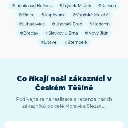
Lipník nad Bečvou
Frýdek-Místek
Karviná
Třinec
Kopřivnice
Valašské Meziříčí
Luhačovice
Uherský Brod
Hodonín
Břeclav
Slavkov u Brna
Nový Jičín
Litovel
Šternberk
Co říkají naši zákazníci
v
Českém Těšíně
Podívejte se na realizace a recenze našich
zákazníků po celé Moravě a Slezsku.