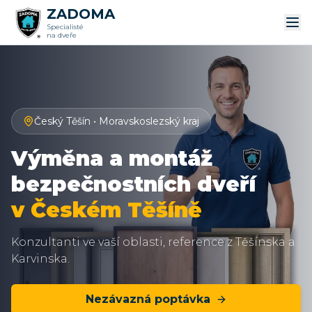
ZADOMA
Specialisté
na dveře
Český Těšín
•
Moravskoslezský kraj
Výměna a montáž
bezpečnostních dveří
v Českém Těšíně
Konzultanti ve vaší oblasti, reference z Těšínska a
Karvinska.
Nezávazná poptávka