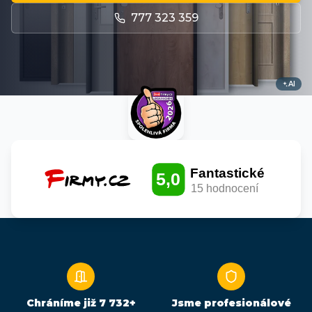
777 323 359
AI
Chráníme již
7 732
+
Jsme profesionálové