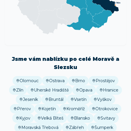
Český Těšín
Jsme vám nablízku po celé Moravě a
Slezsku
Olomouc
Ostrava
Brno
Prostějov
Zlín
Uherské Hradiště
Opava
Hranice
Jeseník
Bruntál
Vsetín
Vyškov
Přerov
Kojetín
Kroměříž
Otrokovice
Kyjov
Velká Bíteš
Blansko
Svitavy
Moravská Třebová
Zábřeh
Šumperk