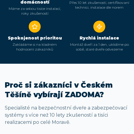
domácností
Přes 10 let zkušeností, certifikovaní
technici, instalace dle norem
Máme za sebou tisíce instalací,
roky zkušeností
Spokojenost prioritou
Rychlá instalace
Zakládáme si na kladném
Montáž dveří za 1 den, uklidíme po
hodnocení zákazníků
sobě, staré dveře odvezeme
Proč si zákazníci
v Českém
Těšíně
vybírají ZADOMA?
Specialisté na bezpečnostní dveře a zabezpečovací
systémy s více než 10 lety zkušeností a tisíci
realizacemi po celé Moravě.