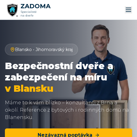
ZADOMA
Specialisté
na dveře
Blansko
•
Jihomoravský kraj
Bezpečnostní dveře a
zabezpečení na míru
v Blansku
Máme to k vám blízko – konzultanti z Brna a
okolí. Reference z bytových i rodinných domů na
Blanensku.
Nezávazná poptávka