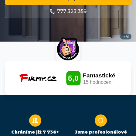
777 323 359
AI
Chráníme již
7 736
+
Jsme profesionálové