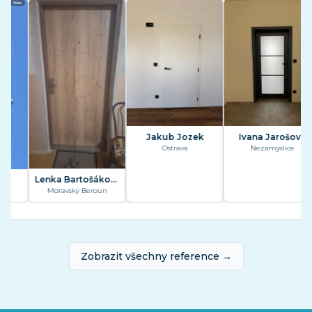
Jakub Jozek
Ivana Jarošová
Ostrava
Nezamyslice
Lenka Bartošáková
Moravský Beroun
Zobrazit všechny reference →