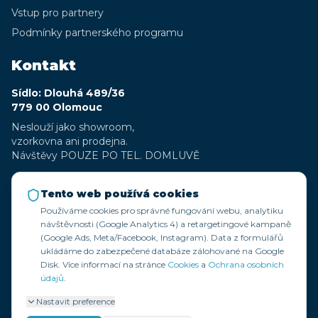
Vstup pro partnery
Podmínky partnerského programu
Kontakt
Sídlo: Dlouhá 489/36
779 00 Olomouc
Neslouží jako showroom,
vzorkovna ani prodejna.
Návštěvy POUZE PO TEL. DOMLUVĚ
+420 777 323 359
Tento web používá cookies
+420 777 197 084
Používáme cookies pro správné fungování webu, analytiku
info@zadoma.cz
návštěvnosti (Google Analytics 4) a retargetingové kampaně
(Google Ads, Meta/Facebook, Instagram). Data z formulářů
IČ: 07287275
ukládáme do zabezpečené databáze zálohované na Google
DIČ: CZ07287275
Disk. Více informací na stránce
Cookies
a
Ochrana osobních
Bankovní spojení: 115-7668650267/0100
údajů
.
Společnost zapsaná u Krajského soudu v Ostravě C 75264
Nastavit preference