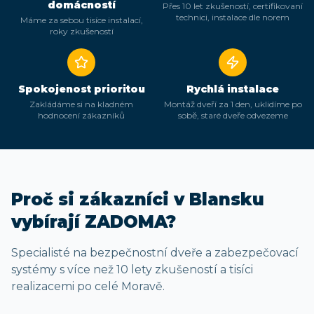
domácností
Přes 10 let zkušeností, certifikovaní
technici, instalace dle norem
Máme za sebou tisíce instalací,
roky zkušeností
Spokojenost prioritou
Rychlá instalace
Zakládáme si na kladném
Montáž dveří za 1 den, uklidíme po
hodnocení zákazníků
sobě, staré dveře odvezeme
Proč si zákazníci
v Blansku
vybírají ZADOMA?
Specialisté na bezpečnostní dveře a zabezpečovací
systémy s více než 10 lety zkušeností a tisíci
realizacemi po celé Moravě.