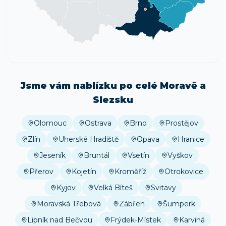
Blansko
Jsme vám nablízku po celé Moravě a
Slezsku
Olomouc
Ostrava
Brno
Prostějov
Zlín
Uherské Hradiště
Opava
Hranice
Jeseník
Bruntál
Vsetín
Vyškov
Přerov
Kojetín
Kroměříž
Otrokovice
Kyjov
Velká Bíteš
Svitavy
Moravská Třebová
Zábřeh
Šumperk
Lipník nad Bečvou
Frýdek-Místek
Karviná