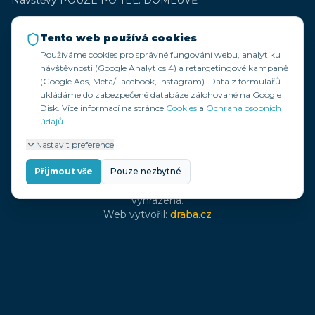
Návštěvy POUZE PO TEL. DOMLUVĚ
+420 777 323 359
Tento web používá cookies
+420 777 197 084
Používáme cookies pro správné fungování webu, analytiku
info@zadoma.cz
návštěvnosti (Google Analytics 4) a retargetingové kampaně
(Google Ads, Meta/Facebook, Instagram). Data z formulářů
IČ: 07287275
ukládáme do zabezpečené databáze zálohované na Google
DIČ: CZ07287275
Disk. Více informací na stránce
Cookies
a
Ochrana osobních
Bankovní spojení: 115-7668650267/0100
údajů
.
Společnost zapsaná u Krajského soudu v Ostravě C 75264
Nastavit preference
Přijmout vše
Pouze nezbytné
© 2025 ZADOMA security group s.r.o. – Všechna práva
vyhrazena.
Web vytvořil:
draba.cz